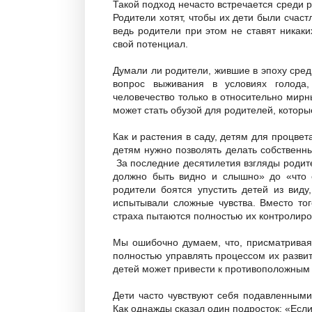
Такой подход нечасто встречается среди р
Родители хотят, чтобы их дети были счас
ведь родители при этом не ставят никак
свой потенциал.
Думали ли родители, жившие в эпоху сред
вопрос выживания в условиях голода
человечество только в относительно мир
может стать обузой для родителей, которые
Как и растения в саду, детям для процвет
детям нужно позволять делать собственн
За последние десятилетия взгляды родит
должно быть видно и слышно» до «что 
родители боятся упустить детей из виду
испытывали сложные чувства. Вместо тог
страха пытаются полностью их контролиро
Мы ошибочно думаем, что, присматривая
полностью управлять процессом их разви
детей может привести к противоположным 
Дети часто чувствуют себя подавленными
Как однажды сказал один подросток: «Если