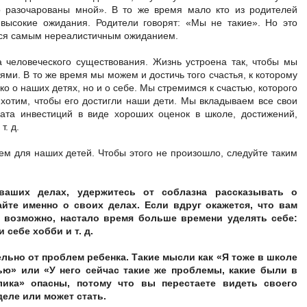
о разочарованы мной». В то же время мало кто из родителей
 высокие ожидания. Родители говорят: «Мы не такие». Но это
ется самым нереалистичным ожиданием.
а человеческого существования. Жизнь устроена так, чтобы мы
ями. В то же время мы можем и достичь того счастья, к которому
о о наших детях, но и о себе. Мы стремимся к счастью, которого
 хотим, чтобы его достигли наши дети. Мы вкладываем все свои
рата инвестиций в виде хороших оценок в школе, достижений,
т. д.
ем для наших детей. Чтобы этого не произошло, следуйте таким
 ваших делах, удержитесь от соблазна рассказывать о
йте именно о своих делах. Если вдруг окажется, что вам
, возможно, настало время больше времени уделять себе:
 себе хобби и т. д.
льно от проблем ребенка. Такие мысли как «Я тоже в школе
ью» или «У него сейчас такие же проблемы, какие были в
лика» опасны, потому что вы перестаете видеть своего
деле или может стать.