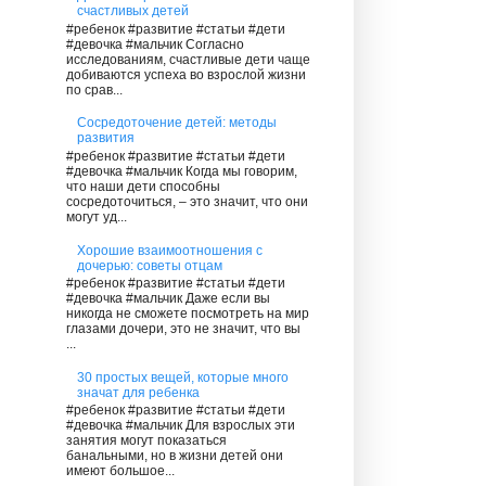
счастливых детей
#ребенок #развитие #статьи #дети
#девочка #мальчик Согласно
исследованиям, счастливые дети чаще
добиваются успеха во взрослой жизни
по срав...
Сосредоточение детей: методы
развития
#ребенок #развитие #статьи #дети
#девочка #мальчик Когда мы говорим,
что наши дети способны
сосредоточиться, – это значит, что они
могут уд...
Хорошие взаимоотношения с
дочерью: советы отцам
#ребенок #развитие #статьи #дети
#девочка #мальчик Даже если вы
никогда не сможете посмотреть на мир
глазами дочери, это не значит, что вы
...
30 простых вещей, которые много
значат для ребенка
#ребенок #развитие #статьи #дети
#девочка #мальчик Для взрослых эти
занятия могут показаться
банальными, но в жизни детей они
имеют большое...