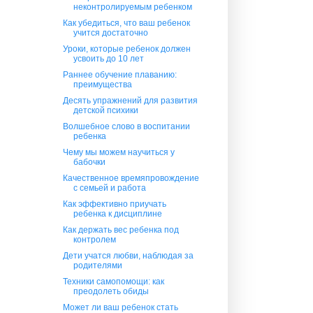
неконтролируемым ребенком
Как убедиться, что ваш ребенок
учится достаточно
Уроки, которые ребенок должен
усвоить до 10 лет
Раннее обучение плаванию:
преимущества
Десять упражнений для развития
детской психики
Волшебное слово в воспитании
ребенка
Чему мы можем научиться у
бабочки
Качественное времяпровождение
с семьей и работа
Как эффективно приучать
ребенка к дисциплине
Как держать вес ребенка под
контролем
Дети учатся любви, наблюдая за
родителями
Техники самопомощи: как
преодолеть обиды
Может ли ваш ребенок стать