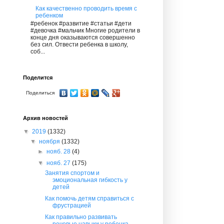
Как качественно проводить время с
ребенком
#ребенок #развитие #статьи #дети
#девочка #мальчик Многие родители в
конце дня оказываются совершенно
без сил. Отвести ребенка в школу,
соб...
Поделится
Поделиться
Архив новостей
▼
2019
(1332)
▼
ноября
(1332)
►
нояб. 28
(4)
▼
нояб. 27
(175)
Занятия спортом и
эмоциональная гибкость у
детей
Как помочь детям справиться с
фрустрацией
Как правильно развивать
речевые навыки у ребенка