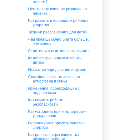
гением?
Негативное влияние рекламы на
ребенка
Как развить в маленьком ребенке
упорство
Техники расслабления для детей
«Ты любишь моего брата больше,
чем меня»
Стратегия воспитания школьника
Какие фразы нельзя говорить
детям
Искусство чередования игрушек
Семейная связь: позитивная
атмосфера в семье
Изменения, происходящие с
подростками
Как научить ребенка
безопасности
Как устранить причины агрессии
у подростков
Ребенок хочет бросить занятия
спортом
Как ролевые игры влияют на
обучение ребенка