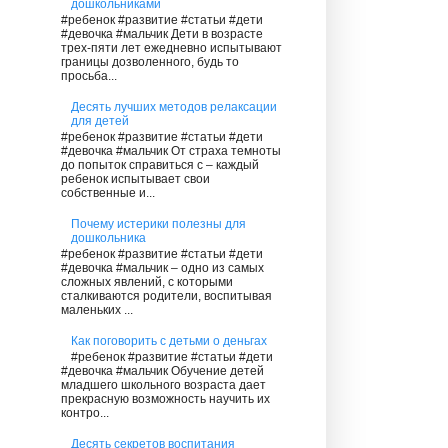
дошкольниками
#ребенок #развитие #статьи #дети
#девочка #мальчик Дети в возрасте
трех-пяти лет ежедневно испытывают
границы дозволенного, будь то
просьба...
Десять лучших методов релаксации
для детей
#ребенок #развитие #статьи #дети
#девочка #мальчик От страха темноты
до попыток справиться с – каждый
ребенок испытывает свои
собственные и...
Почему истерики полезны для
дошкольника
#ребенок #развитие #статьи #дети
#девочка #мальчик – одно из самых
сложных явлений, с которыми
сталкиваются родители, воспитывая
маленьких ...
Как поговорить с детьми о деньгах
#ребенок #развитие #статьи #дети
#девочка #мальчик Обучение детей
младшего школьного возраста дает
прекрасную возможность научить их
контро...
Десять секретов воспитания