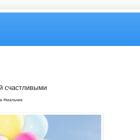
ей счастливыми
ка #мальчик