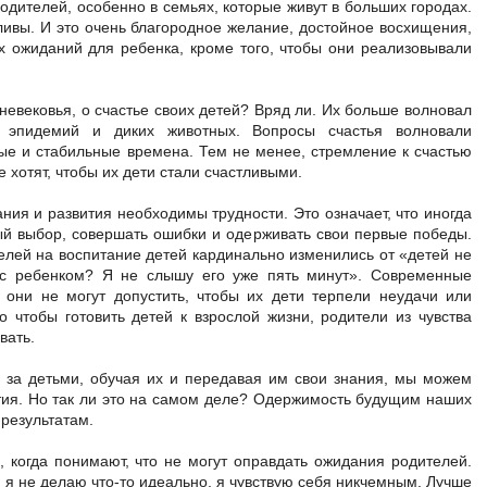
одителей, особенно в семьях, которые живут в больших городах.
тливы. И это очень благородное желание, достойное восхищения,
их ожиданий для ребенка, кроме того, чтобы они реализовывали
невековья, о счастье своих детей? Вряд ли. Их больше волновал
, эпидемий и диких животных. Вопросы счастья волновали
ные и стабильные времена. Тем не менее, стремление к счастью
 хотят, чтобы их дети стали счастливыми.
ания и развития необходимы трудности. Это означает, что иногда
ый выбор, совершать ошибки и одерживать свои первые победы.
елей на воспитание детей кардинально изменились от «детей не
с ребенком? Я не слышу его уже пять минут». Современные
, они не могут допустить, чтобы их дети терпели неудачи или
о чтобы готовить детей к взрослой жизни, родители из чувства
вать.
 за детьми, обучая их и передавая им свои знания, мы можем
тия. Но так ли это на самом деле? Одержимость будущим наших
результатам.
, когда понимают, что не могут оправдать ожидания родителей.
 я не делаю что-то идеально, я чувствую себя никчемным. Лучше