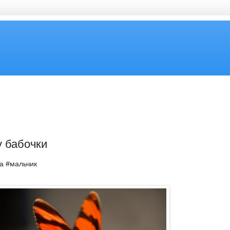
у бабочки
ка #мальчик