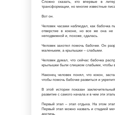
Сложно сказать, кто впервые в лите
трансформации, но многие известные пис
Вот он.
Человек часами наблюдал, как бабочка п
отверстие в коконе, но все же она не
неподвижной и, похоже, сдалась.
Человек захотел помочь бабочке. Он раз
маленьким, а крылышки – слабыми.
Человек думал, что сейчас бабочка расп
крылышки были слишком слабыми, чтобы в
Наконец человек понял, что кокон, заст
чтобы помочь бабочке развиться и укрепит
В этой истории показан заключительны
развитие с самого начала и в чем эти этап
Первый этап – этап отдыха. На этом эта
Первый этап можно назвать и стадией меч
достичь.