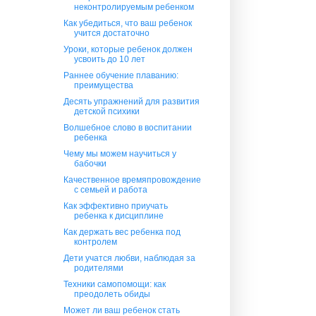
неконтролируемым ребенком
Как убедиться, что ваш ребенок
учится достаточно
Уроки, которые ребенок должен
усвоить до 10 лет
Раннее обучение плаванию:
преимущества
Десять упражнений для развития
детской психики
Волшебное слово в воспитании
ребенка
Чему мы можем научиться у
бабочки
Качественное времяпровождение
с семьей и работа
Как эффективно приучать
ребенка к дисциплине
Как держать вес ребенка под
контролем
Дети учатся любви, наблюдая за
родителями
Техники самопомощи: как
преодолеть обиды
Может ли ваш ребенок стать