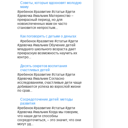
Советы, которые вдохновят молодую
маму
#ребенок #развитие #статьи #дети
#девочка #мальчик Материнство –
прекрасный период, но для
новоиспеченных мам он часто
становится непростым...
Как поговорить с детьми о деньгах
#ребенок #развитие #статьи #дети
#девочка #мальчик Обучение детей
младшего школьного возраста дает
прекрасную возможность научить их
контро...
Десять секретов воспитания
счастливых детей
#ребенок #развитие #статьи #дети
#девочка #мальчик Согласно
исследованиям, счастливые дети чаще
добиваются успеха во взрослой жизни
по срав...
Сосредоточение детей: методы
развития
#ребенок #развитие #статьи #дети
#девочка #мальчик Когда мы говорим,
что наши дети способны
сосредоточиться, – это значит, что они
могут уд...