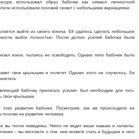
ратуре использовал образ бабочки как символ личностной
атели использовали похожий сюжет с небольшими вариациями.
ытается выйти из своего кокона. Ей удалось сделать небольшое
 могла выйти полностью. После долгих усилий бабочка была
резал кокон, пытаясь ее освободить. Однако тело бабочки было
равит свои крылышки и полетит. Однако этого не случилось. Ее
злететь.
авляющий бабочку прилагать усилия, был необходим для того,
ь свои крылышки.
й этап развития бабочки. Посмотрим, как же происходило ее
ы похожи на развитие человека.
пе вы почти невидимы. Никто не видит ваши навыки и таланты.
тания – вы мечтаете о том, кем можете стать в будущем и чего