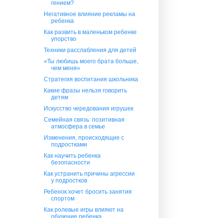
гением?
Негативное влияние рекламы на
ребенка
Как развить в маленьком ребенке
упорство
Техники расслабления для детей
«Ты любишь моего брата больше,
чем меня»
Стратегия воспитания школьника
Какие фразы нельзя говорить
детям
Искусство чередования игрушек
Семейная связь: позитивная
атмосфера в семье
Изменения, происходящие с
подростками
Как научить ребенка
безопасности
Как устранить причины агрессии
у подростков
Ребенок хочет бросить занятия
спортом
Как ролевые игры влияют на
обучение ребенка