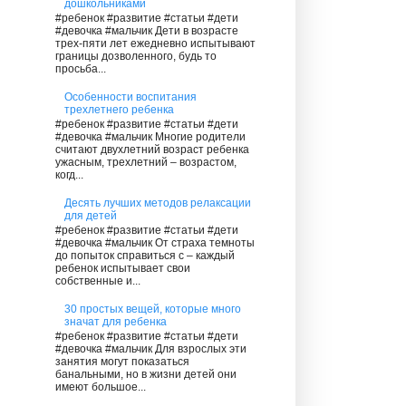
дошкольниками
#ребенок #развитие #статьи #дети
#девочка #мальчик Дети в возрасте
трех-пяти лет ежедневно испытывают
границы дозволенного, будь то
просьба...
Особенности воспитания
трехлетнего ребенка
#ребенок #развитие #статьи #дети
#девочка #мальчик Многие родители
считают двухлетний возраст ребенка
ужасным, трехлетний – возрастом,
когд...
Десять лучших методов релаксации
для детей
#ребенок #развитие #статьи #дети
#девочка #мальчик От страха темноты
до попыток справиться с – каждый
ребенок испытывает свои
собственные и...
30 простых вещей, которые много
значат для ребенка
#ребенок #развитие #статьи #дети
#девочка #мальчик Для взрослых эти
занятия могут показаться
банальными, но в жизни детей они
имеют большое...