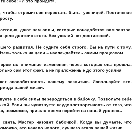
те себе: «И это пройдет».
, чтобы стремиться перестать быть гусеницей. Постоянное
росту.
сегодня, дают вам силы, которые понадобятся вам завтра.
 цели достоин этого. Без усилий нет достижений.
его развития. Не судите себя строго. Вы на пути к тому,
йтесь только на цели – наслаждайтесь самим процессом.
берем во внимание изменения, через которые она прошла.
олько сам этот факт, а не приложенные до этого усилия.
жет способствовать вашему развитию. Используйте это.
ериода вашей жизни.
ствуете в себе силы переродиться в бабочку. Позвольте себе
чкой. Если вы чувствуете неудовлетворенность от того, что
с, возможно, пришло время перейти на новый уровень.
м света, Мастер назовет бабочкой. Когда вы думаете, что
зможно, это начало нового, лучшего этапа вашей жизни.