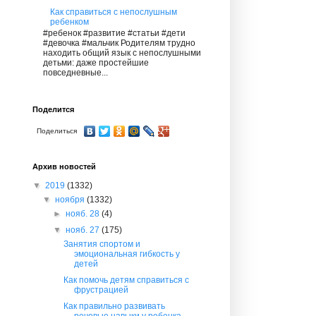
Как справиться с непослушным
ребенком
#ребенок #развитие #статьи #дети
#девочка #мальчик Родителям трудно
находить общий язык с непослушными
детьми: даже простейшие
повседневные...
Поделится
Поделиться
Архив новостей
▼
2019
(1332)
▼
ноября
(1332)
►
нояб. 28
(4)
▼
нояб. 27
(175)
Занятия спортом и
эмоциональная гибкость у
детей
Как помочь детям справиться с
фрустрацией
Как правильно развивать
речевые навыки у ребенка