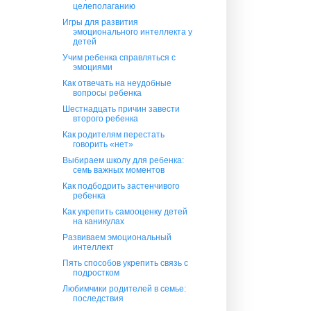
целеполаганию
Игры для развития
эмоционального интеллекта у
детей
Учим ребенка справляться с
эмоциями
Как отвечать на неудобные
вопросы ребенка
Шестнадцать причин завести
второго ребенка
Как родителям перестать
говорить «нет»
Выбираем школу для ребенка:
семь важных моментов
Как подбодрить застенчивого
ребенка
Как укрепить самооценку детей
на каникулах
Развиваем эмоциональный
интеллект
Пять способов укрепить связь с
подростком
Любимчики родителей в семье:
последствия