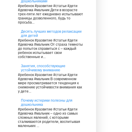
дошкольниками
#ребенок #развитие #статьи #дети
#девочка #мальчик Дети в возрасте
трех-пяти лет ежедневно испытывают
границы дозволенного, будь то
просьба...
Десять лучших методов релаксации
для детей
#ребенок #развитие #статьи #дети
#девочка #мальчик От страха темноты
до попыток справиться с – каждый
ребенок испытывает свои
собственные и...
Занятия, способствующие
устойчивому вниманию
#ребенок #развитие #статьи #дети
#девочка #мальчик В современном
мире просматривается тенденция к
снижению устойчивости внимания как
у дете...
Почему истерики полезны для
дошкольника
#ребенок #развитие #статьи #дети
#девочка #мальчик – одно из самых
сложных явлений, с которыми
сталкиваются родители, воспитывая
маленьких ...