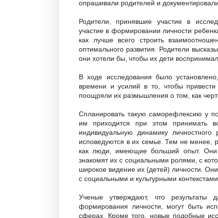
опрашивали родителей и документировали 
Родители, принявшие участие в исслед
участие в формировании личности ребенк
как лучше всего строить взаимоотноше
оптимального развития. Родители высказы
они хотели бы, чтобы их дети воспринимал
В ходе исследования было установлено
времени и усилий в то, чтобы привест
поощряли их размышления о том, как черт
Спланировать такую саморефлексию у по
им приходится при этом принимать в
индивидуальную динамику личностного 
исповедуются в их семье. Тем не менее, 
как люди, имеющие больший опыт. Они
знакомят их с социальными ролями, с кот
широкое видение их (детей) личности. Они
с социальными и культурными контекстами 
Ученые утверждают, что результаты д
формирования личности, могут быть ис
сферах. Кроме того, новые подобные ис