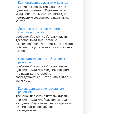
Как поговорить с детьми о деньгах
#ребенок #развитие #статьи #дети
#девочка #мальчик Обучение детей
младшего школьного возраста дает
прекрасную возможность научить их
контро...
Десять секретов воспитания
счастливых детей
#ребенок #развитие #статьи #дети
#девочка #мальчик Согласно
исследованиям, счастливые дети чаще
добиваются успеха во взрослой жизни
по срав...
Сосредоточение детей: методы
развития
#ребенок #развитие #статьи #дети
#девочка #мальчик Когда мы говорим,
что наши дети способны
сосредоточиться, – это значит, что они
могут уд...
Как справиться с непослушным
ребенком
#ребенок #развитие #статьи #дети
#девочка #мальчик Родителям трудно
находить общий язык с непослушными
детьми: даже простейшие
повседневные...