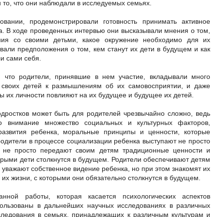
то, что они наблюдали в исследуемых семьях.
овании, продемонстрировали готовность принимать активное
а. В ходе проведенных интервью они высказывали мнения о том,
ния со своими детьми, какое окружение необходимо для их
вали предположения о том, кем станут их дети в будущем и как
и сами себя.
, что родители, принявшие в нем участие, вкладывали много
и своих детей к размышлениям об их самовосприятии, и даже
ы их личности повлияют на их будущее и будущее их детей.
дростков может быть для родителей чрезвычайно сложно, ведь
о внимание множество социальных и культурных факторов,
развития ребенка, моральные принципы и ценности, которые
родители в процессе социализации ребенка выступают не просто
 не просто передают своим детям традиционные ценности и
орыми дети столкнутся в будущем. Родители обеспечивают детям
 уважают собственное видение ребенка, но при этом знакомят их
их жизни, с которыми они обязательно столкнутся в будущем.
анной работы, которая касается психологических аспектов
пользованы в дальнейших научных исследованиях в различных
следования в семьях, принадлежащих к различным культурам и