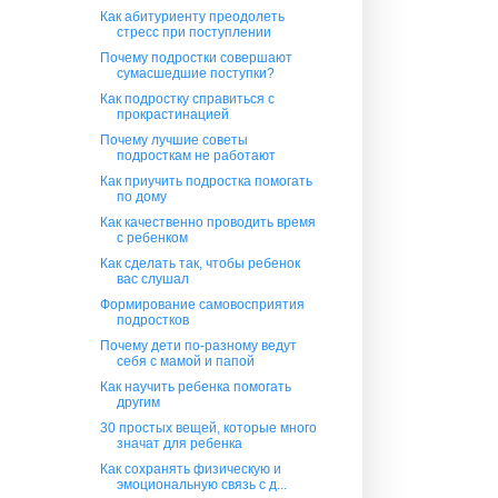
Как абитуриенту преодолеть
стресс при поступлении
Почему подростки совершают
сумасшедшие поступки?
Как подростку справиться с
прокрастинацией
Почему лучшие советы
подросткам не работают
Как приучить подростка помогать
по дому
Как качественно проводить время
с ребенком
Как сделать так, чтобы ребенок
вас слушал
Формирование самовосприятия
подростков
Почему дети по-разному ведут
себя с мамой и папой
Как научить ребенка помогать
другим
30 простых вещей, которые много
значат для ребенка
Как сохранять физическую и
эмоциональную связь с д...