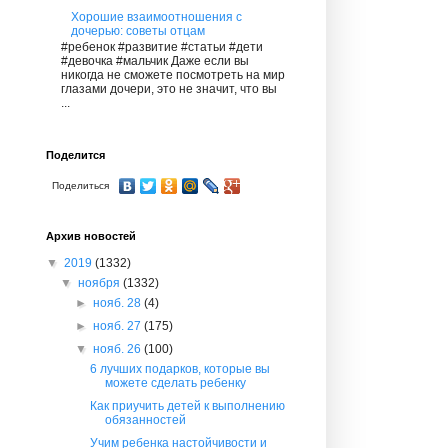
Хорошие взаимоотношения с
дочерью: советы отцам
#ребенок #развитие #статьи #дети
#девочка #мальчик Даже если вы
никогда не сможете посмотреть на мир
глазами дочери, это не значит, что вы
...
Поделится
Поделиться
Архив новостей
▼
2019
(1332)
▼
ноября
(1332)
►
нояб. 28
(4)
►
нояб. 27
(175)
▼
нояб. 26
(100)
6 лучших подарков, которые вы
можете сделать ребенку
Как приучить детей к выполнению
обязанностей
Учим ребенка настойчивости и