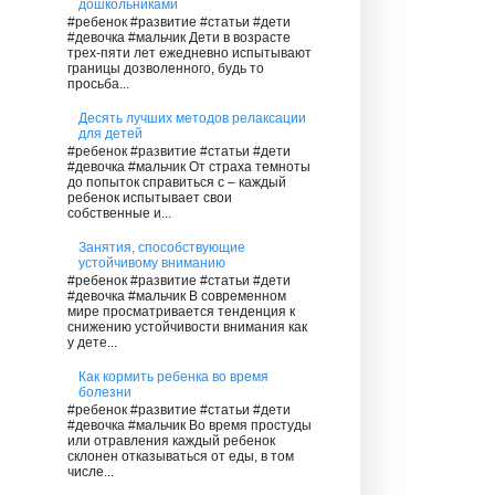
дошкольниками
#ребенок #развитие #статьи #дети
#девочка #мальчик Дети в возрасте
трех-пяти лет ежедневно испытывают
границы дозволенного, будь то
просьба...
Десять лучших методов релаксации
для детей
#ребенок #развитие #статьи #дети
#девочка #мальчик От страха темноты
до попыток справиться с – каждый
ребенок испытывает свои
собственные и...
Занятия, способствующие
устойчивому вниманию
#ребенок #развитие #статьи #дети
#девочка #мальчик В современном
мире просматривается тенденция к
снижению устойчивости внимания как
у дете...
Как кормить ребенка во время
болезни
#ребенок #развитие #статьи #дети
#девочка #мальчик Во время простуды
или отравления каждый ребенок
склонен отказываться от еды, в том
числе...