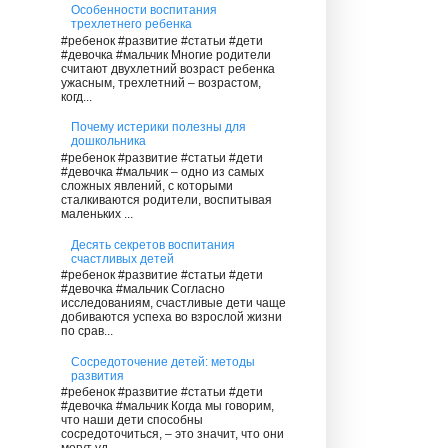
Особенности воспитания
трехлетнего ребенка
#ребенок #развитие #статьи #дети
#девочка #мальчик Многие родители
считают двухлетний возраст ребенка
ужасным, трехлетний – возрастом,
когд...
Почему истерики полезны для
дошкольника
#ребенок #развитие #статьи #дети
#девочка #мальчик – одно из самых
сложных явлений, с которыми
сталкиваются родители, воспитывая
маленьких ...
Десять секретов воспитания
счастливых детей
#ребенок #развитие #статьи #дети
#девочка #мальчик Согласно
исследованиям, счастливые дети чаще
добиваются успеха во взрослой жизни
по срав...
Сосредоточение детей: методы
развития
#ребенок #развитие #статьи #дети
#девочка #мальчик Когда мы говорим,
что наши дети способны
сосредоточиться, – это значит, что они