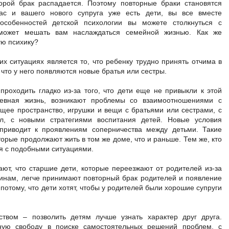
торой брак распадается. Поэтому повторные браки становятся
ас и вашего нового супруга уже есть дети, вы все вместе
особенностей детской психологии вы можете столкнуться с
 может мешать вам наслаждаться семейной жизнью. Как же
ую психику?
х ситуациях является то, что ребенку трудно принять отчима в
 что у него появляются новые братья или сестры.
роходить гладко из-за того, что дети еще не привыкли к этой
невная жизнь, возникают проблемы со взаимоотношениями с
щее пространство, игрушки и вещи с братьями или сестрами, с
л, с новыми стратегиями воспитания детей. Новые условия
 приводит к проявлениям соперничества между детьми. Такие
орые продолжают жить в том же доме, что и раньше. Тем же, кто
я с подобными ситуациями.
ают, что старшие дети, которые переезжают от родителей из-за
чинам, легче принимают повторный брак родителей и появление
 потому, что дети хотят, чтобы у родителей были хорошие супруги
ством – позволить детям лучше узнать характер друг друга.
ную свободу в поиске самостоятельных решений проблем, с