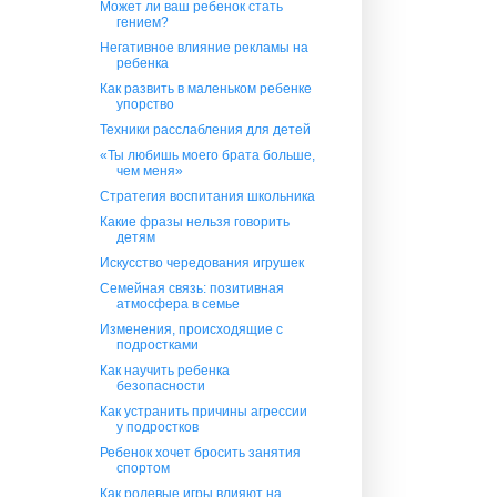
Может ли ваш ребенок стать
гением?
Негативное влияние рекламы на
ребенка
Как развить в маленьком ребенке
упорство
Техники расслабления для детей
«Ты любишь моего брата больше,
чем меня»
Стратегия воспитания школьника
Какие фразы нельзя говорить
детям
Искусство чередования игрушек
Семейная связь: позитивная
атмосфера в семье
Изменения, происходящие с
подростками
Как научить ребенка
безопасности
Как устранить причины агрессии
у подростков
Ребенок хочет бросить занятия
спортом
Как ролевые игры влияют на