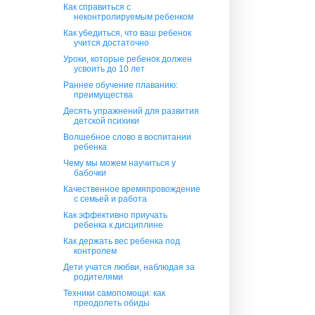
Как справиться с
неконтролируемым ребенком
Как убедиться, что ваш ребенок
учится достаточно
Уроки, которые ребенок должен
усвоить до 10 лет
Раннее обучение плаванию:
преимущества
Десять упражнений для развития
детской психики
Волшебное слово в воспитании
ребенка
Чему мы можем научиться у
бабочки
Качественное времяпровождение
с семьей и работа
Как эффективно приучать
ребенка к дисциплине
Как держать вес ребенка под
контролем
Дети учатся любви, наблюдая за
родителями
Техники самопомощи: как
преодолеть обиды