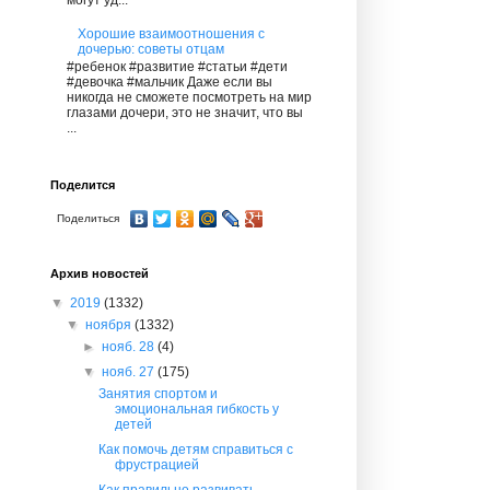
могут уд...
Хорошие взаимоотношения с
дочерью: советы отцам
#ребенок #развитие #статьи #дети
#девочка #мальчик Даже если вы
никогда не сможете посмотреть на мир
глазами дочери, это не значит, что вы
...
Поделится
Поделиться
Архив новостей
▼
2019
(1332)
▼
ноября
(1332)
►
нояб. 28
(4)
▼
нояб. 27
(175)
Занятия спортом и
эмоциональная гибкость у
детей
Как помочь детям справиться с
фрустрацией
Как правильно развивать