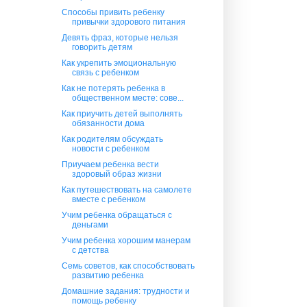
Способы привить ребенку
привычки здорового питания
Девять фраз, которые нельзя
говорить детям
Как укрепить эмоциональную
связь с ребенком
Как не потерять ребенка в
общественном месте: сове...
Как приучить детей выполнять
обязанности дома
Как родителям обсуждать
новости с ребенком
Приучаем ребенка вести
здоровый образ жизни
Как путешествовать на самолете
вместе с ребенком
Учим ребенка обращаться с
деньгами
Учим ребенка хорошим манерам
с детства
Семь советов, как способствовать
развитию ребенка
Домашние задания: трудности и
помощь ребенку