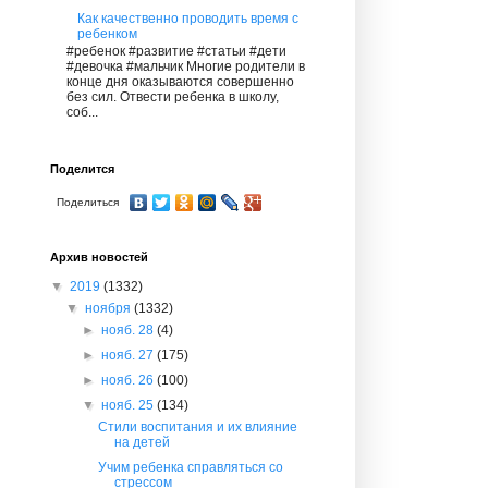
Как качественно проводить время с
ребенком
#ребенок #развитие #статьи #дети
#девочка #мальчик Многие родители в
конце дня оказываются совершенно
без сил. Отвести ребенка в школу,
соб...
Поделится
Поделиться
Архив новостей
▼
2019
(1332)
▼
ноября
(1332)
►
нояб. 28
(4)
►
нояб. 27
(175)
►
нояб. 26
(100)
▼
нояб. 25
(134)
Стили воспитания и их влияние
на детей
Учим ребенка справляться со
стрессом