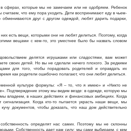
 в сферах, которые мы не замечаем или не одобряем. Ребенок
ы считаем, что ему пора уходить. Дети воспринимают еду в чьем-
о обмениваются друг с другом одеждой, любят дарить подарки,
у них есть вещи, которыми они не любят делиться. Поэтому, когда
этими вещами с кем-то, это уместнее было бы назвать словом
удовольствием делятся игрушками или сладостями, вам может
аете своих детей. Но вы не сделали ничего плохого. За редкими
щами для того, чтобы порадовать родителей и оправдать их
 время как родители ошибочно полагают, что они любят делиться.
еменной культуре формулы: «Я – то, что я имею» и «Никто не
не». Подтверждение этому мы видим везде: в одежде, которую мы
 мы владеем, в наших действиях и финансовых амбициях. Когда
т сигнализация. Когда кто-то пытается украсть наши вещи, мы
учу документов, чтобы доказать, что наш дом действительно
собственность определят нас самих. Поэтому мы не склонны
людьми. Собственность дает нам силу: мы сами выбираем, с кем