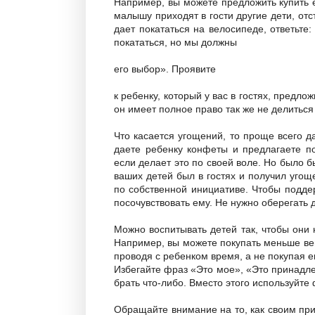
Например, вы можете предложить купить ещ
малышу приходят в гости другие дети, отс
дает покататься на велосипеде, ответьте:
покататься, но мы должны
его выбор». Проявите
к ребенку, который у вас в гостях, предл
он имеет полное право так же не делитьс
Что касается угощений, то проще всего да
даете ребенку конфеты и предлагаете по
если делает это по своей воле. Но было б
ваших детей был в гостях и получил угоще
по собственной инициативе. Чтобы поддер
посочувствовать ему. Не нужно оберегать д
Можно воспитывать детей так, чтобы они
Например, вы можете покупать меньше вещ
проводя с ребенком время, а не покупая 
Избегайте фраз «Это мое», «Это принадле
брать что-либо. Вместо этого используйте
Обращайте внимание на то, как своим пр