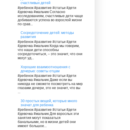
счастливых детей
#ребенок #развитие #статьи #дети
#девочка #мальчик Согласно
исследованиям, счастливые дети чаще
добиваются успеха во взрослой жизни
по срав...
Сосредоточение детей: методы
развития
#ребенок #развитие #статьи #дети
#девочка #мальчик Когда мы говорим,
что наши дети способны
сосредоточиться, – это значит, что они
могут уд...
Хорошие взаимоотношения с
дочерью: советы отцам
#ребенок #развитие #статьи #дети
#девочка #мальчик Даже если вы
никогда не сможете посмотреть на мир
глазами дочери, это не значит, что вы
...
30 простых вещей, которые много
значат для ребенка
#ребенок #развитие #статьи #дети
#девочка #мальчик Для взрослых эти
занятия могут показаться
банальными, но в жизни детей они
имеют большое...