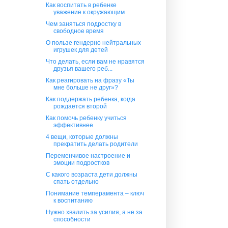
Как воспитать в ребенке
уважение к окружающим
Чем заняться подростку в
свободное время
О пользе гендерно нейтральных
игрушек для детей
Что делать, если вам не нравятся
друзья вашего реб...
Как реагировать на фразу «Ты
мне больше не друг»?
Как поддержать ребенка, когда
рождается второй
Как помочь ребенку учиться
эффективнее
4 вещи, которые должны
прекратить делать родители
Переменчивое настроение и
эмоции подростков
С какого возраста дети должны
спать отдельно
Понимание темперамента – ключ
к воспитанию
Нужно хвалить за усилия, а не за
способности