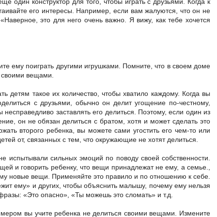
е один конструктор для того, чтобы играть с друзьями. Когда к
таивайте его интересы. Например, если вам жалуются, что он не
 «Наверное, это для него очень важно. Я вижу, как тебе хочется
ожите ему поиграть другими игрушками. Помните, что в своем доме
я своими вещами.
ть детям такое их количество, чтобы хватило каждому. Когда вы
делиться с друзьями, обычно он делит угощение по-честному,
ы несправедливо заставлять его делиться. Поэтому, если один из
ние, он не обязан делиться с братом, хотя и может сделать это
жать второго ребенка, вы можете сами угостить его чем-то или
етей от, связанных с тем, что окружающие не хотят делиться.
 не испытывали сильных эмоций по поводу своей собственности.
ей и говорить ребенку, что вещи принадлежат не ему, а семье.,
ему новые вещи. Применяйте это правило и по отношению к себе.
жит ему» и других, чтобы объяснить малышу, почему ему нельзя
 фразы: «Это опасно», «Ты можешь это сломать» и т.д.
имером вы учите ребенка не делиться своими вещами. Измените