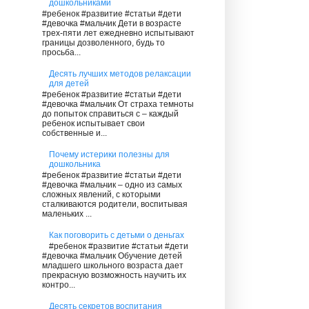
дошкольниками
#ребенок #развитие #статьи #дети
#девочка #мальчик Дети в возрасте
трех-пяти лет ежедневно испытывают
границы дозволенного, будь то
просьба...
Десять лучших методов релаксации
для детей
#ребенок #развитие #статьи #дети
#девочка #мальчик От страха темноты
до попыток справиться с – каждый
ребенок испытывает свои
собственные и...
Почему истерики полезны для
дошкольника
#ребенок #развитие #статьи #дети
#девочка #мальчик – одно из самых
сложных явлений, с которыми
сталкиваются родители, воспитывая
маленьких ...
Как поговорить с детьми о деньгах
#ребенок #развитие #статьи #дети
#девочка #мальчик Обучение детей
младшего школьного возраста дает
прекрасную возможность научить их
контро...
Десять секретов воспитания