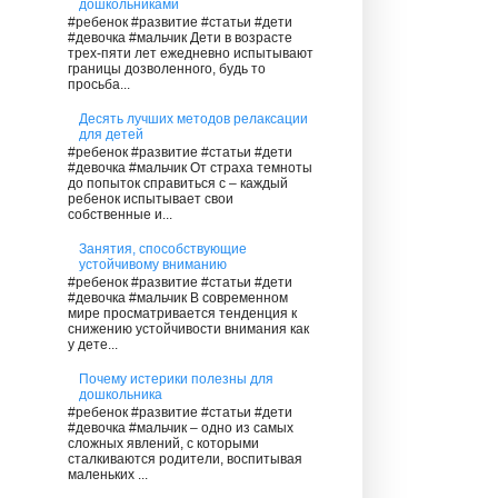
дошкольниками
#ребенок #развитие #статьи #дети
#девочка #мальчик Дети в возрасте
трех-пяти лет ежедневно испытывают
границы дозволенного, будь то
просьба...
Десять лучших методов релаксации
для детей
#ребенок #развитие #статьи #дети
#девочка #мальчик От страха темноты
до попыток справиться с – каждый
ребенок испытывает свои
собственные и...
Занятия, способствующие
устойчивому вниманию
#ребенок #развитие #статьи #дети
#девочка #мальчик В современном
мире просматривается тенденция к
снижению устойчивости внимания как
у дете...
Почему истерики полезны для
дошкольника
#ребенок #развитие #статьи #дети
#девочка #мальчик – одно из самых
сложных явлений, с которыми
сталкиваются родители, воспитывая
маленьких ...