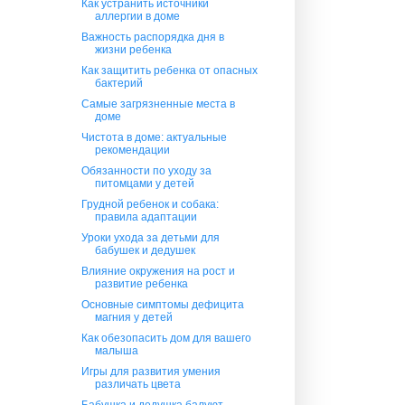
Как устранить источники
аллергии в доме
Важность распорядка дня в
жизни ребенка
Как защитить ребенка от опасных
бактерий
Самые загрязненные места в
доме
Чистота в доме: актуальные
рекомендации
Обязанности по уходу за
питомцами у детей
Грудной ребенок и собака:
правила адаптации
Уроки ухода за детьми для
бабушек и дедушек
Влияние окружения на рост и
развитие ребенка
Основные симптомы дефицита
магния у детей
Как обезопасить дом для вашего
малыша
Игры для развития умения
различать цвета
Бабушка и дедушка балуют