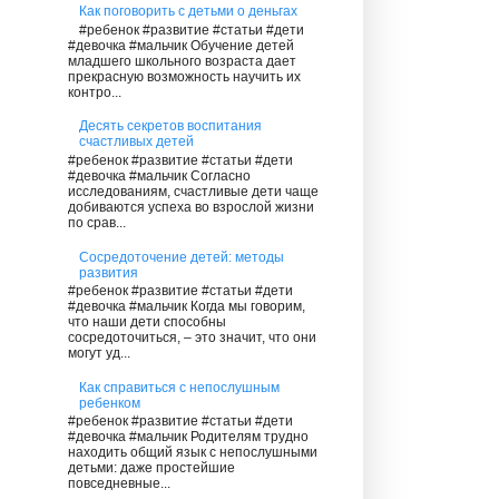
Как поговорить с детьми о деньгах
#ребенок #развитие #статьи #дети
#девочка #мальчик Обучение детей
младшего школьного возраста дает
прекрасную возможность научить их
контро...
Десять секретов воспитания
счастливых детей
#ребенок #развитие #статьи #дети
#девочка #мальчик Согласно
исследованиям, счастливые дети чаще
добиваются успеха во взрослой жизни
по срав...
Сосредоточение детей: методы
развития
#ребенок #развитие #статьи #дети
#девочка #мальчик Когда мы говорим,
что наши дети способны
сосредоточиться, – это значит, что они
могут уд...
Как справиться с непослушным
ребенком
#ребенок #развитие #статьи #дети
#девочка #мальчик Родителям трудно
находить общий язык с непослушными
детьми: даже простейшие
повседневные...