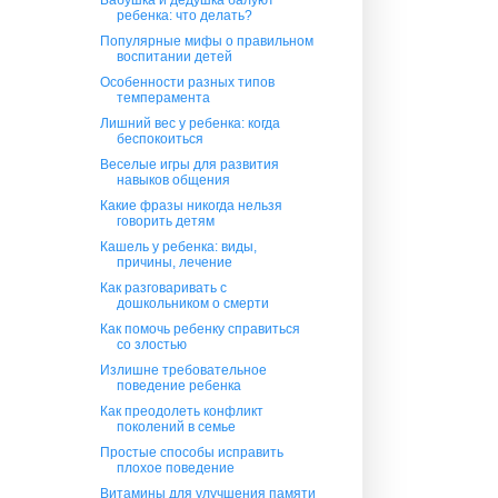
ребенка: что делать?
Популярные мифы о правильном
воспитании детей
Особенности разных типов
темперамента
Лишний вес у ребенка: когда
беспокоиться
Веселые игры для развития
навыков общения
Какие фразы никогда нельзя
говорить детям
Кашель у ребенка: виды,
причины, лечение
Как разговаривать с
дошкольником о смерти
Как помочь ребенку справиться
со злостью
Излишне требовательное
поведение ребенка
Как преодолеть конфликт
поколений в семье
Простые способы исправить
плохое поведение
Витамины для улучшения памяти