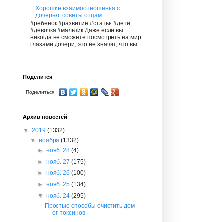
Хорошие взаимоотношения с
дочерью: советы отцам
#ребенок #развитие #статьи #дети
#девочка #мальчик Даже если вы
никогда не сможете посмотреть на мир
глазами дочери, это не значит, что вы
...
Поделится
Поделиться
Архив новостей
▼
2019
(1332)
▼
ноября
(1332)
►
нояб. 28
(4)
►
нояб. 27
(175)
►
нояб. 26
(100)
►
нояб. 25
(134)
▼
нояб. 24
(295)
Простые способы очистить дом
от токсинов