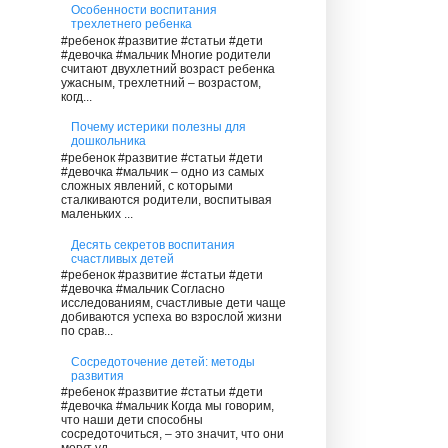
Особенности воспитания
трехлетнего ребенка
#ребенок #развитие #статьи #дети
#девочка #мальчик Многие родители
считают двухлетний возраст ребенка
ужасным, трехлетний – возрастом,
когд...
Почему истерики полезны для
дошкольника
#ребенок #развитие #статьи #дети
#девочка #мальчик – одно из самых
сложных явлений, с которыми
сталкиваются родители, воспитывая
маленьких ...
Десять секретов воспитания
счастливых детей
#ребенок #развитие #статьи #дети
#девочка #мальчик Согласно
исследованиям, счастливые дети чаще
добиваются успеха во взрослой жизни
по срав...
Сосредоточение детей: методы
развития
#ребенок #развитие #статьи #дети
#девочка #мальчик Когда мы говорим,
что наши дети способны
сосредоточиться, – это значит, что они