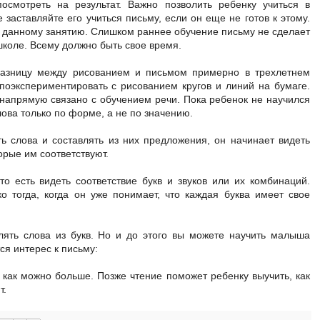
посмотреть на результат. Важно позволить ребенку учиться в
заставляйте его учиться письму, если он еще не готов к этому.
к данному занятию. Слишком раннее обучение письму не сделает
школе. Всему должно быть свое время.
разницу между рисованием и письмом примерно в трехлетнем
 поэкспериментировать с рисованием кругов и линий на бумаге.
, напрямую связано с обучением речи. Пока ребенок не научился
лова только по форме, а не по значению.
ть слова и составлять из них предложения, он начинает видеть
орые им соответствуют.
то есть видеть соответствие букв и звуков или их комбинаций.
 тогда, когда он уже понимает, что каждая буква имеет свое
лять слова из букв. Но и до этого вы можете научить малыша
ся интерес к письму:
 как можно больше. Позже чтение поможет ребенку выучить, как
т.