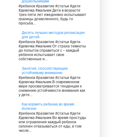
дошкольниками
#ребенок #развитие #статьи #дети
#девочка #мальчик Дети в возрасте
трех-пяти лет ежедневно испытывают
границы дозволенного, будь то
просьба...
Десять лучших методов релаксации
для детей
#ребенок #развитие #статьи #дети
#девочка #мальчик От страха темноты
до попыток справиться с – каждый
ребенок испытывает свои
собственные и...
Занятия, способствующие
устойчивому вниманию
#ребенок #развитие #статьи #дети
#девочка #мальчик В современном
мире просматривается тенденция к
снижению устойчивости внимания как
у дете...
Как кормить ребенка во время
болезни
#ребенок #развитие #статьи #дети
#девочка #мальчик Во время простуды
или отравления каждый ребенок
склонен отказываться от еды, в том
числе...