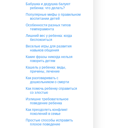
Бабушка и дедушка балуют
ребенка: что делать?
Популярные мифы о правильном
воспитании детей
Особенности разных типов
темперамента
Лишний вес у ребенка: когда
беспокоиться
Веселые игры для развития
навыков общения
Какие фразы никогда нельзя
говорить детям
Кашель у ребенка: виды,
причины, лечение
Как разговаривать с
дошкольником о смерти
Как помочь ребенку справиться
со злостью
Излишне требовательное
поведение ребенка
Как преодолеть конфликт
поколений в семье
Простые способы исправить
плохое поведение