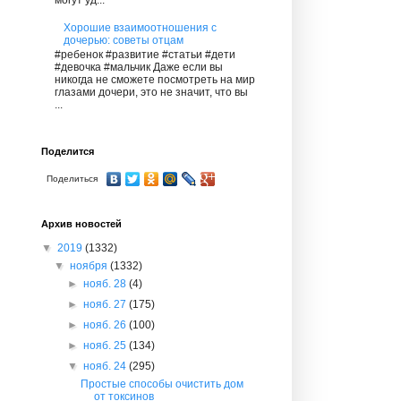
могут уд...
Хорошие взаимоотношения с
дочерью: советы отцам
#ребенок #развитие #статьи #дети
#девочка #мальчик Даже если вы
никогда не сможете посмотреть на мир
глазами дочери, это не значит, что вы
...
Поделится
Поделиться
Архив новостей
▼
2019
(1332)
▼
ноября
(1332)
►
нояб. 28
(4)
►
нояб. 27
(175)
►
нояб. 26
(100)
►
нояб. 25
(134)
▼
нояб. 24
(295)
Простые способы очистить дом
от токсинов