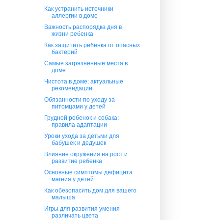
Как устранить источники
аллергии в доме
Важность распорядка дня в
жизни ребенка
Как защитить ребенка от опасных
бактерий
Самые загрязненные места в
доме
Чистота в доме: актуальные
рекомендации
Обязанности по уходу за
питомцами у детей
Грудной ребенок и собака:
правила адаптации
Уроки ухода за детьми для
бабушек и дедушек
Влияние окружения на рост и
развитие ребенка
Основные симптомы дефицита
магния у детей
Как обезопасить дом для вашего
малыша
Игры для развития умения
различать цвета