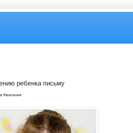
ению ребенка письму
ка #мальчик