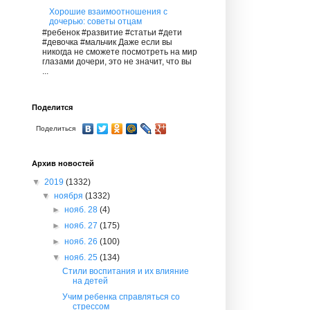
Хорошие взаимоотношения с
дочерью: советы отцам
#ребенок #развитие #статьи #дети
#девочка #мальчик Даже если вы
никогда не сможете посмотреть на мир
глазами дочери, это не значит, что вы
...
Поделится
Поделиться
Архив новостей
▼
2019
(1332)
▼
ноября
(1332)
►
нояб. 28
(4)
►
нояб. 27
(175)
►
нояб. 26
(100)
▼
нояб. 25
(134)
Стили воспитания и их влияние
на детей
Учим ребенка справляться со
стрессом