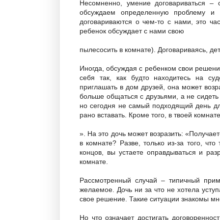
Несомненно, умение договариваться – 
обсуждаем определенную проблему и н
договариваются о чем-то с нами, это ча
ребенок обсуждает с нами свою
пылесосить в комнате). Договариваясь, де
Иногда, обсуждая с ребенком свои решения
себя так, как будто находитесь на су
приглашать в дом друзей, она может возр
больше общаться с друзьями, а не сидеть
но сегодня не самый подходящий день для
рано вставать. Кроме того, в твоей комнат
». На это дочь может возразить: «Получае
в комнате? Разве, только из-за того, чт
концов, вы устаете оправдываться и раз
комнате.
Рассмотренный случай – типичный приме
желаемое. Дочь ни за что не хотела уступ
свое решение. Такие ситуации знакомы мн
Но что означает достигать договореннос