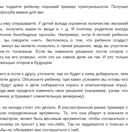
 вы подаете ребенку хороший пример пунктуальности. Получая
 просьба важна для вас.
ы ему отказываете. У детей всегда огромное количество желаний
ть, получить какие-то вещи и т. д. И поэтому родители иногда
вполне безобидные просьбы. Например, если 6-летний ребенок
, вы говорите «нет», беспокоясь о том, что ребенок создаст
о минут вы можете пожалеть о своем решении, ведь вы упустили
ем-то полезным. Если вы измените решение после споров с
ь на его уговоры, хотя это на самом деле не так. И это только
помощью споров в будущем.
го в гости к другу, уточните, как он будет к нему добираться, чем
тели друга. Объясните ребенку, при каких условиях вы готовы его
 будут дома и дети собираются играть в компьютерные игры).
огда вам придется изменить свое решение (например, узнав, что
бенка устраивает сомнительную вечеринку).
 но иногда стоит это делать. В рассмотренном ранее примере с
ли определенные аргументы. То, что она уберет в комнате и
исмотром, может быть весомым аргументом, чтобы согласиться с
почему он просит у вас что-либо. Так он задумается о плюсах и
бы не обязывает вас соглашаться с ней.