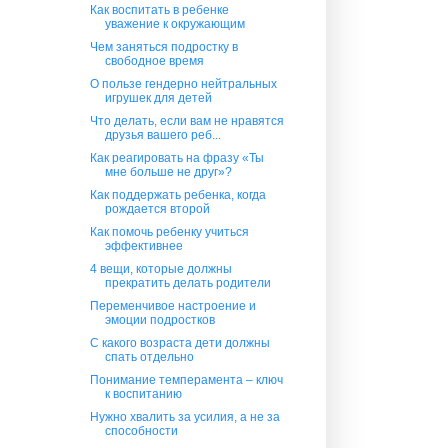
Как воспитать в ребенке
уважение к окружающим
Чем заняться подростку в
свободное время
О пользе гендерно нейтральных
игрушек для детей
Что делать, если вам не нравятся
друзья вашего реб...
Как реагировать на фразу «Ты
мне больше не друг»?
Как поддержать ребенка, когда
рождается второй
Как помочь ребенку учиться
эффективнее
4 вещи, которые должны
прекратить делать родители
Переменчивое настроение и
эмоции подростков
С какого возраста дети должны
спать отдельно
Понимание темперамента – ключ
к воспитанию
Нужно хвалить за усилия, а не за
способности