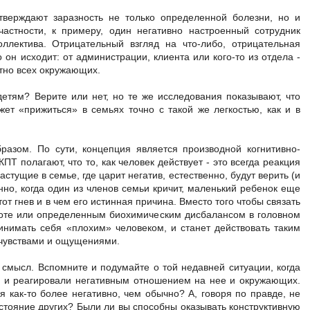
тверждают заразность не только определенной болезни, но и
частности, к примеру, один негативно настроенный сотрудник
оллектива. Отрицательный взгляд на что-либо, отрицательная
 он исходит: от администрации, клиента или кого-то из отдела -
тно всех окружающих.
детям? Верите или нет, но те же исследования показывают, что
ет «прижиться» в семьях точно с такой же легкостью, как и в
азом. По сути, концепция является производной когнитивно-
ПТ полагают, что то, как человек действует - это всегда реакция
 растущие в семье, где царит негатив, естественно, будут верить (и
нно, когда один из членов семьи кричит, маленький ребенок еще
тот гнев и в чем его истинная причина. Вместо того чтобы связать
аботе или определенным биохимическим дисбалансом в головном
ринимать себя «плохим» человеком, и станет действовать таким
 чувствами и ощущениями.
 смысл. Вспомните и подумайте о той недавней ситуации, когда
и и реагировали негативным отношением на нее и окружающих.
бя как-то более негативно, чем обычно? А, говоря по правде, не
стояние других? Были ли вы способны оказывать конструктивную