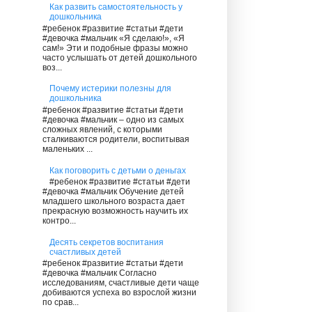
Как развить самостоятельность у
дошкольника
#ребенок #развитие #статьи #дети
#девочка #мальчик «Я сделаю!», «Я
сам!» Эти и подобные фразы можно
часто услышать от детей дошкольного
воз...
Почему истерики полезны для
дошкольника
#ребенок #развитие #статьи #дети
#девочка #мальчик – одно из самых
сложных явлений, с которыми
сталкиваются родители, воспитывая
маленьких ...
Как поговорить с детьми о деньгах
#ребенок #развитие #статьи #дети
#девочка #мальчик Обучение детей
младшего школьного возраста дает
прекрасную возможность научить их
контро...
Десять секретов воспитания
счастливых детей
#ребенок #развитие #статьи #дети
#девочка #мальчик Согласно
исследованиям, счастливые дети чаще
добиваются успеха во взрослой жизни
по срав...