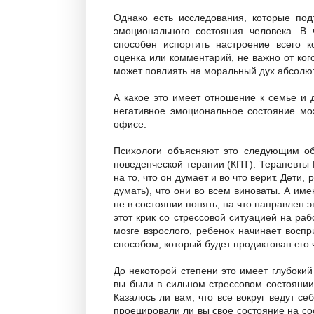
Однако есть исследования, которые под
эмоционального состояния человека. В 
способен испортить настроение всего к
оценка или комментарий, не важно от кого
может повлиять на моральный дух абсолю
А какое это имеет отношение к семье и 
негативное эмоциональное состояние мож
офисе.
Психологи объясняют это следующим обр
поведенческой терапии (КПТ). Терапевты К
на то, что он думает и во что верит. Дети,
думать), что они во всем виноваты. А име
не в состоянии понять, на что направлен э
этот крик со стрессовой ситуацией на р
мозге взрослого, ребенок начинает восп
способом, который будет продиктован его
До некоторой степени это имеет глубокий
вы были в сильном стрессовом состояни
Казалось ли вам, что все вокруг ведут се
проецировали ли вы свое состояние на со