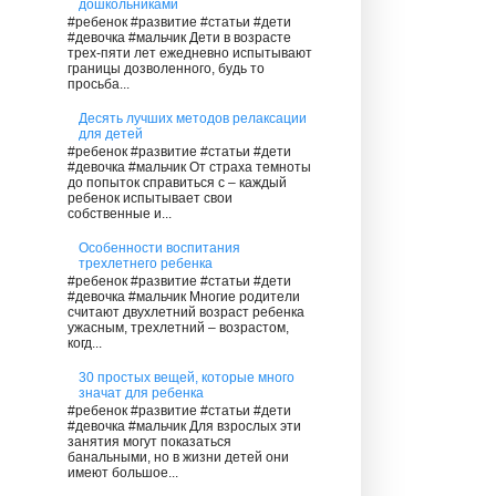
дошкольниками
#ребенок #развитие #статьи #дети
#девочка #мальчик Дети в возрасте
трех-пяти лет ежедневно испытывают
границы дозволенного, будь то
просьба...
Десять лучших методов релаксации
для детей
#ребенок #развитие #статьи #дети
#девочка #мальчик От страха темноты
до попыток справиться с – каждый
ребенок испытывает свои
собственные и...
Особенности воспитания
трехлетнего ребенка
#ребенок #развитие #статьи #дети
#девочка #мальчик Многие родители
считают двухлетний возраст ребенка
ужасным, трехлетний – возрастом,
когд...
30 простых вещей, которые много
значат для ребенка
#ребенок #развитие #статьи #дети
#девочка #мальчик Для взрослых эти
занятия могут показаться
банальными, но в жизни детей они
имеют большое...