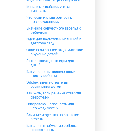
Когда и как ребенок учится
рисовать
Что, если малыш ревнует к
новорожденному
Значение совместного веселья с
ребенком
Идеи для подготовки малышей к
детскому саду
Опасно ли раннее академическое
обучение детей?
Летние командные игры для
детей
Как управлять проявлениями
гнева у ребенка
Эффективные стратегии
воспитания детей
Как быть, если ребенка отвергли
сверстники
Гиперопека – опасность или
необходимость?
Влияние искусства на развитие
ребенка
Как сделать обучение ребенка
эффективным