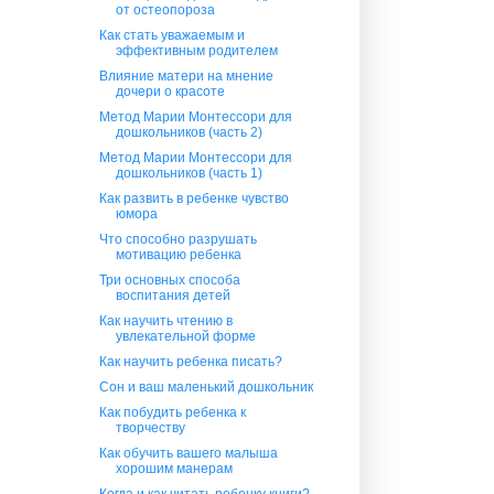
от остеопороза
Как стать уважаемым и
эффективным родителем
Влияние матери на мнение
дочери о красоте
Метод Марии Монтессори для
дошкольников (часть 2)
Метод Марии Монтессори для
дошкольников (часть 1)
Как развить в ребенке чувство
юмора
Что способно разрушать
мотивацию ребенка
Три основных способа
воспитания детей
Как научить чтению в
увлекательной форме
Как научить ребенка писать?
Сон и ваш маленький дошкольник
Как побудить ребенка к
творчеству
Как обучить вашего малыша
хорошим манерам
Когда и как читать ребенку книги?