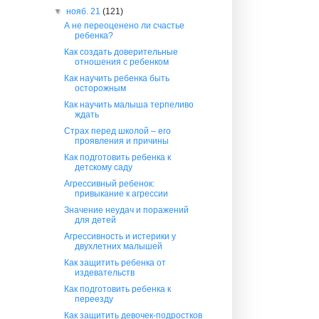
▼
нояб. 21
(121)
А не переоценено ли счастье
ребенка?
Как создать доверительные
отношения с ребенком
Как научить ребенка быть
осторожным
Как научить малыша терпеливо
ждать
Страх перед школой – его
проявления и причины
Как подготовить ребенка к
детскому саду
Агрессивный ребенок:
привыкание к агрессии
Значение неудач и поражений
для детей
Агрессивность и истерики у
двухлетних малышей
Как защитить ребенка от
издевательств
Как подготовить ребенка к
переезду
Как защитить девочек-подростков